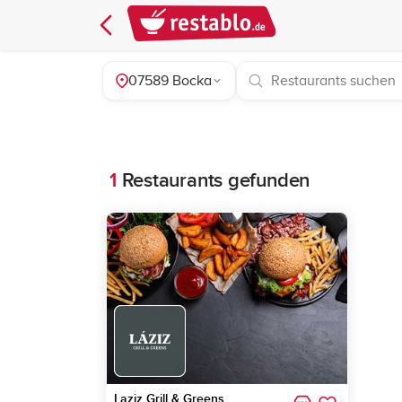
07589 Bocka
1
Restaurants gefunden
Laziz Grill & Greens