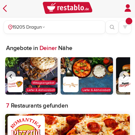
19205 Dragun
Angebote in
Deiner
Nähe
Mittagsangebot
Liefer & Abholrabatt
Liefer & Abholrabatt
7
Restaurants gefunden