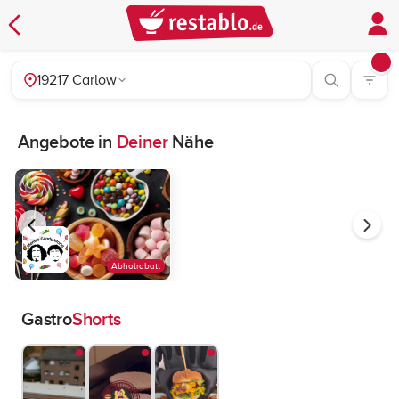
19217 Carlow
Angebote in
Deiner
Nähe
Abholrabatt
Gastro
Shorts