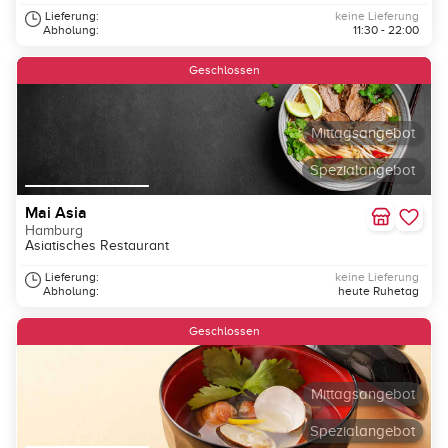
Lieferung:
keine Lieferung
Abholung:
11:30 - 22:00
Geschlossen
Mittagsangebot
Spezialangebot
Mai Asia
Hamburg
Asiatisches Restaurant
Lieferung:
keine Lieferung
Abholung:
heute Ruhetag
Geschlossen
Mittagsangebot
Spezialangebot