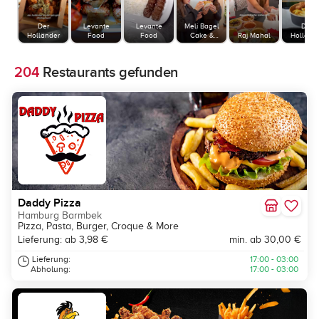
Der
Levante
Levante
Meli Bagel
Der
Holländer
Food
Food
Cake &
Raj Mahal
Holländ
Flowers
204
Restaurants gefunden
Daddy Pizza
Hamburg Barmbek
Pizza, Pasta, Burger, Croque & More
Lieferung: ab 3,98 €
min. ab 30,00 €
Lieferung:
17:00 - 03:00
Abholung:
17:00 - 03:00