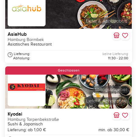
Liefer & Abholrabatt
AsiaHub
Hamburg Barmbek
Asiatisches Restaurant
Lieferung:
keine Lieferung
Abholung:
11:30 - 22:00
Geschlossen
Mittagsangebot
Liefer & Abholrabatt
Kyodai
Hamburg Tarpenbekstraße
Sushi & Japanisch
Lieferung: ab 1,00 €
min. ab 30,00 €