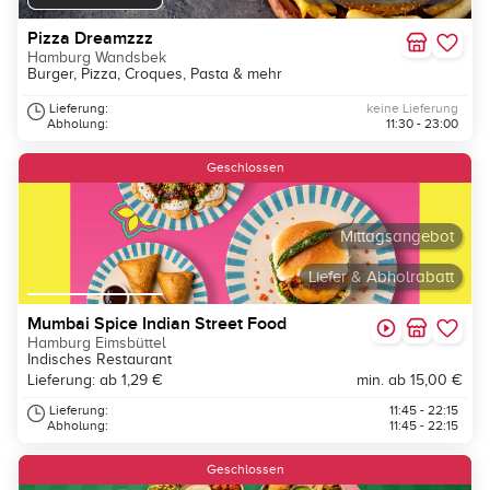
Pizza Dreamzzz
Hamburg Wandsbek
Burger, Pizza, Croques, Pasta & mehr
Lieferung:
keine Lieferung
Abholung:
11:30 - 23:00
Geschlossen
Mittagsangebot
Liefer & Abholrabatt
Mumbai Spice Indian Street Food
Hamburg Eimsbüttel
Indisches Restaurant
Lieferung: ab 1,29 €
min. ab 15,00 €
Lieferung:
11:45 - 22:15
Abholung:
11:45 - 22:15
Geschlossen