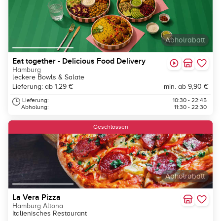
Abholrabatt
Eat together - Delicious Food Delivery
Hamburg
leckere Bowls & Salate
Lieferung: ab 1,29 €
min. ab 9,90 €
Lieferung:
10:30 - 22:45
Abholung:
11:30 - 22:30
Geschlossen
Abholrabatt
La Vera Pizza
Hamburg Altona
Italienisches Restaurant