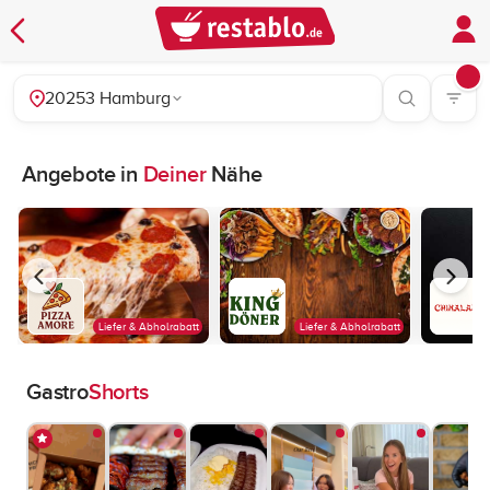
20253 Hamburg
Angebote in
Deiner
Nähe
Liefer & Abholrabatt
Liefer & Abholrabatt
Gastro
Shorts