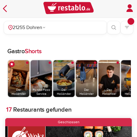
21255 Dohren
Gastro
Shorts
Der
Panda Pizza
Der
Der
Der
Der
Holländer
Service
Holländer
Holländer
Holländer
Holländ
17
Restaurants gefunden
Geschlossen