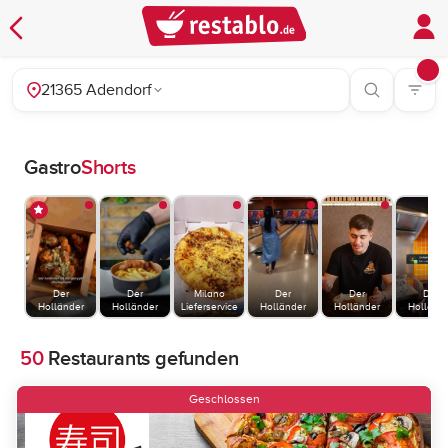
21365 Adendorf
Gastro
Shorts
Der
Der
Milano
Der
Der
Der
Holländer
Holländer
Lieferservice
Holländer
Holländer
Holländ
50
Restaurants gefunden
Geschlossen