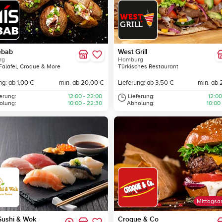
ebab
West Grill
rg
Hamburg
Falafel, Croque & More
Türkisches Restaurant
ng: ab 1,00 €
min. ab 20,00 €
Lieferung: ab 3,50 €
min. ab 
ferung:
12:00 - 22:00
Lieferung:
12:00
olung:
10:00 - 22:30
Abholung:
10:00
Mittagsa
Sushi & Wok
Croque & Co