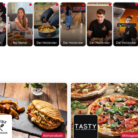
t
Raj Mahal
Der Holländer
Der Holländer
Der Holländer
Der Holländer
Abholrabatt
Mittagsa