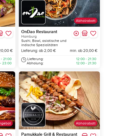
Abholrabatt
OnDao Restaurant
Hamburg
Sushi, Bowl, asiatische und
indische Spezialitäten
20,00 €
Lieferung: ab 2,00 €
min. ab 20,00 €
 - 21:00
Lieferung:
12:00 - 21:30
 - 23:00
Abholung:
12:00 - 21:30
ngebot
Abholrabatt
Pamukkale Grill & Restaurant