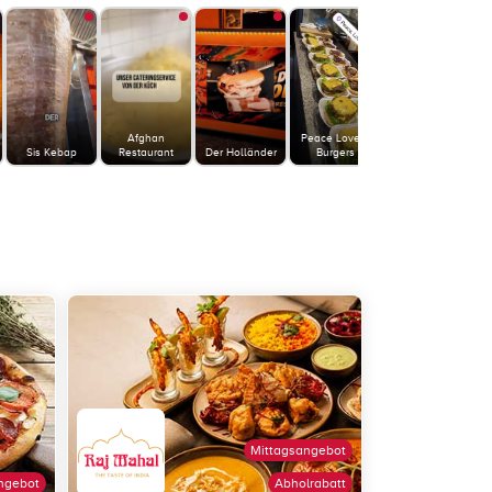
Afghan
Peace Love &
WORLD OF
Sis Kebap
Restaurant
Der Holländer
Burgers
PIZZA
Mittagsangebot
ngebot
Abholrabatt