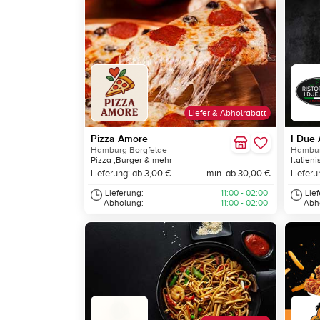
Liefer & Abholrabatt
Pizza Amore
I Due 
Hamburg Borgfelde
Hambur
Pizza ,Burger & mehr
Italien
Lieferung: ab 3,00 €
min. ab 30,00 €
Lieferu
Lieferung:
11:00 - 02:00
Lie
Abholung:
11:00 - 02:00
Abh