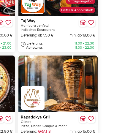
Mittagsangebot
Liefer & Abholrabatt
Taj Way
Hamburg Jenfeld
indisches Restaurant
20,00 €
Lieferung: ab 1,50 €
min. ab 18,00 €
 - 21:00
Lieferung:
11:00 - 22:30
 - 23:00
Abholung:
11:00 - 22:30
Kapadokya Grill
Glinde
Pizza, Döner, Croque & mehr
22,90 €
Lieferung:
GRATIS
min. ab 15,00 €