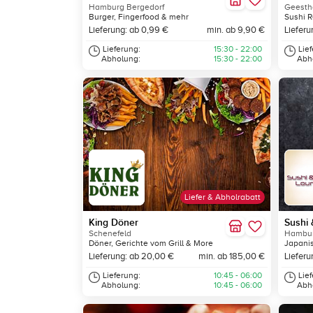
Hamburg Bergedorf
Geesth
Burger, Fingerfood & mehr
Sushi R
Lieferung: ab 0,99 €
min. ab 9,90 €
Lieferu
Lieferung:
15:30 - 22:00
Lie
Abholung:
15:30 - 22:00
Abh
Liefer & Abholrabatt
King Döner
Sushi 
Schenefeld
Hambur
Döner, Gerichte vom Grill & More
Japani
Lieferung: ab 20,00 €
min. ab 185,00 €
Lieferu
Lieferung:
10:45 - 06:00
Lie
Abholung:
10:45 - 06:00
Abh