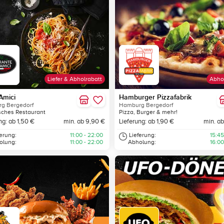
Liefer & Abholrabatt
Abho
Amici
Hamburger Pizzafabrik
g Bergedorf
Hamburg Bergedorf
isches Restaurant
Pizza, Burger & mehr!
ng: ab 1,50 €
min. ab 9,90 €
Lieferung: ab 1,90 €
min. ab
ferung:
11:00 - 22:00
Lieferung:
15:45
olung:
11:00 - 22:00
Abholung:
16:00