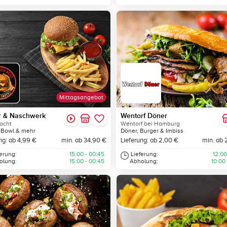
Mittagsangebot
r & Naschwerk
Wentorf Döner
acht
Wentorf bei Hamburg
 Bowl & mehr
Döner, Burger & Imbiss
ng: ab 4,99 €
min. ab 34,90 €
Lieferung: ab 2,00 €
min. ab 
ferung:
15:00 - 00:45
Lieferung:
12:00
olung:
15:00 - 00:45
Abholung:
10:00