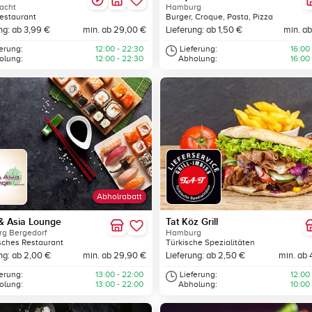
acht
Hamburg
estaurant
Burger, Croque, Pasta, Pizza
ng: ab 3,99 €
min. ab 29,00 €
Lieferung: ab 1,50 €
min. ab
ferung:
12:00 - 22:30
Lieferung:
16:00
olung:
12:00 - 22:30
Abholung:
16:00
Abholrabatt
& Asia Lounge
Tat Köz Grill
g Bergedorf
Hamburg
sches Restaurant
Türkische Spezialitäten
ng: ab 2,00 €
min. ab 29,90 €
Lieferung: ab 2,50 €
min. ab 
ferung:
13:00 - 22:00
Lieferung:
12:00
olung:
13:00 - 22:00
Abholung:
10:00