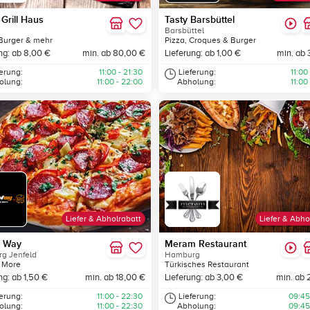
Grill Haus
Tasty Barsbüttel
Barsbüttel
Burger & mehr
Pizza, Croques & Burger
ng: ab 8,00 €
min. ab 80,00 €
Lieferung: ab 1,00 €
min. ab 
ferung:
11:00 - 21:30
Lieferung:
11:00
olung:
11:00 - 22:00
Abholung:
11:00
Liefer & Abholrabatt
Liefer & Abho
 Way
Meram Restaurant
g Jenfeld
Hamburg
 More
Türkisches Restaurant
ng: ab 1,50 €
min. ab 18,00 €
Lieferung: ab 3,00 €
min. ab 
ferung:
11:00 - 22:30
Lieferung:
09:45
olung:
11:00 - 22:30
Abholung:
09:45