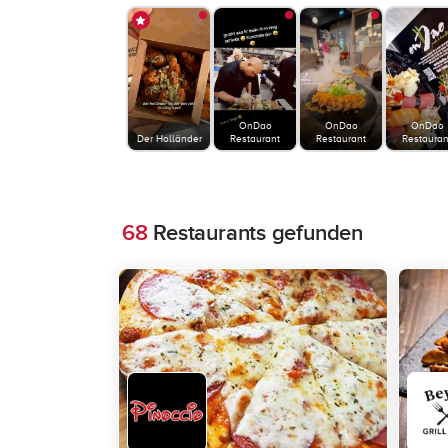
OnDao
OnDao
OnDao
Der Holländer
Restaurant
Restaurant
Restauran
68
Restaurants gefunden