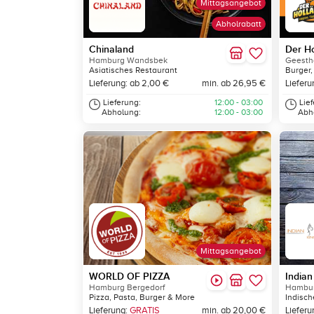
Mittagsangebot
Abholrabatt
Chinaland
Der Ho
Hamburg Wandsbek
Geesth
Asiatisches Restaurant
Burger,
Lieferung: ab 2,00 €
min. ab 26,95 €
Lieferu
Lieferung:
12:00 - 03:00
Lie
Abholung:
12:00 - 03:00
Abh
Mittagsangebot
WORLD OF PIZZA
Indian
Hamburg Bergedorf
Hambu
Pizza, Pasta, Burger & More
Indisch
Lieferung:
GRATIS
min. ab 20,00 €
Lieferu