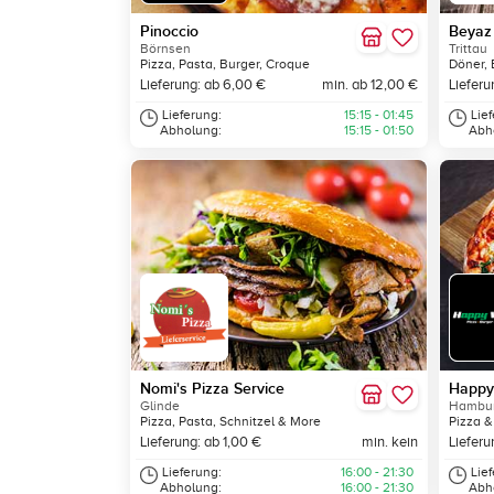
Pinoccio
Beyaz 
Börnsen
Trittau
Pizza, Pasta, Burger, Croque
Döner, 
Lieferung: ab 6,00 €
min. ab 12,00 €
Lieferu
Lieferung:
15:15 - 01:45
Lie
Abholung:
15:15 - 01:50
Abh
Nomi's Pizza Service
Happy
Glinde
Hambur
Pizza, Pasta, Schnitzel & More
Pizza &
Lieferung: ab 1,00 €
min. kein
Lieferu
Lieferung:
16:00 - 21:30
Lie
Abholung:
16:00 - 21:30
Abh