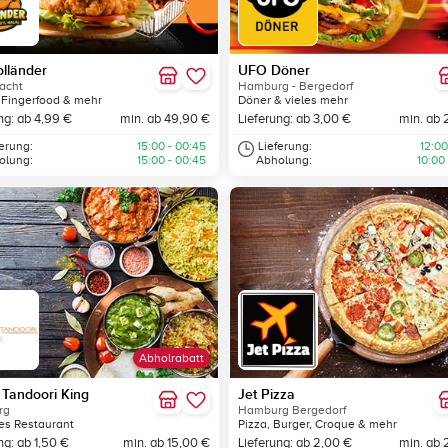
lländer
UFO Döner
acht
Hamburg - Bergedorf
 Fingerfood & mehr
Döner & vieles mehr
ng: ab 4,99 €
min. ab 49,90 €
Lieferung: ab 3,00 €
min. ab 
ferung:
15:00 - 00:45
Lieferung:
12:00
olung:
15:00 - 00:45
Abholung:
10:00
Abholrabatt
 Tandoori King
Jet Pizza
rg
Hamburg Bergedorf
es Restaurant
Pizza, Burger, Croque & mehr
ng: ab 1,50 €
min. ab 15,00 €
Lieferung: ab 2,00 €
min. ab 