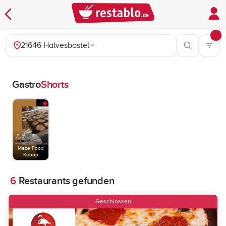
21646 Halvesbostel
Gastro
Shorts
Meze Food
Kebap
6
Restaurants gefunden
Geschlossen