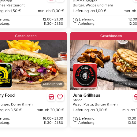
pforten
Himmelpforten
hes Restaurant
Burger, Wraps und mehr
ng: ab 1,50 €
min. ab 13,00 €
Lieferung: ab 1,00 €
min. ab
ferung:
12:00 - 21:30
Lieferung:
12:00
olung:
11:30 - 21:30
Abholung:
12:00
Geschlossen
Geschlossen
Mittagsa
Abholrabatt
Liefer & Abho
hy Food
Juha Grillhaus
Stade
Burger, Döner & mehr
Pizza, Pasta, Burger & mehr
ng: ab 3,50 €
min. ab 30,00 €
Lieferung: ab 3,00 €
min. ab 
ferung:
16:00 - 21:30
Lieferung:
10:30
olung:
11:30 - 21:30
Abholung:
10:30