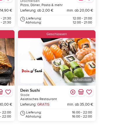
Drochtersen
Pizza, Döner, Pasta & mehr
 14,90 €
Lieferung: ab 2,00 €
min. ab 20,00 €
 - 21:30
Lieferung:
12:00 - 21:00
 - 21:30
Abholung:
12:00 - 21:00
Geschlossen
ngebot
lrabatt
Abholrabatt
Dein Sushi
Stade
Asiatisches Restaurant
30,00 €
Lieferung:
GRATIS
min. ab 35,00 €
 - 22:00
Lieferung:
16:00 - 22:00
 - 22:00
Abholung:
16:00 - 22:00