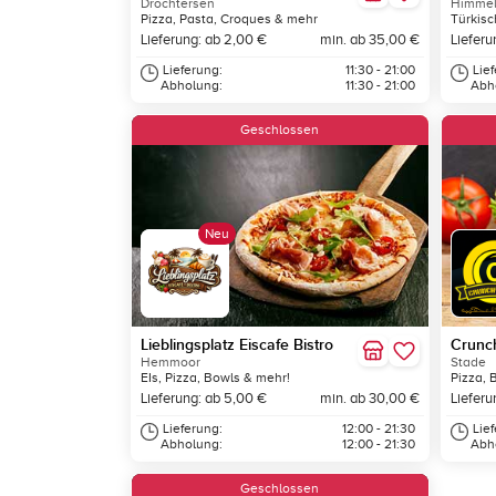
Drochtersen
Himmel
Pizza, Pasta, Croques & mehr
Türkisc
Lieferung: ab 2,00 €
min. ab 35,00 €
Lieferu
Lieferung:
11:30 - 21:00
Lie
Abholung:
11:30 - 21:00
Abh
Geschlossen
Neu
Lieblingsplatz Eiscafe Bistro
Crunc
Hemmoor
Stade
EIs, Pizza, Bowls & mehr!
Pizza, 
Lieferung: ab 5,00 €
min. ab 30,00 €
Lieferu
Lieferung:
12:00 - 21:30
Lie
Abholung:
12:00 - 21:30
Abh
Geschlossen