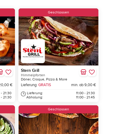
Geschlossen
lrabatt
Stern Grill
Himmelpforten
Döner, Croque, Pizza & More
20,00 €
Lieferung:
GRATIS
min. ab 9,00 €
 - 21:30
Lieferung:
11:00 - 21:30
 - 21:30
Abholung:
11:00 - 21:45
Geschlossen