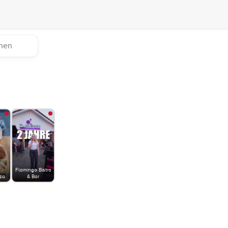
Flamingo Bistro
zza
& Bar