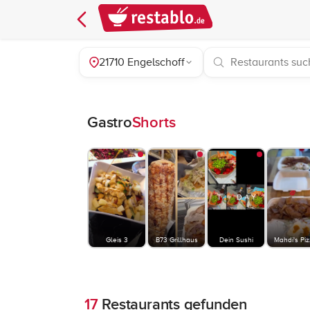
21710 Engelschoff
Gastro
Shorts
Gleis 3
B73 Grillhaus
Dein Sushi
Mahdi's Pi
17
Restaurants gefunden