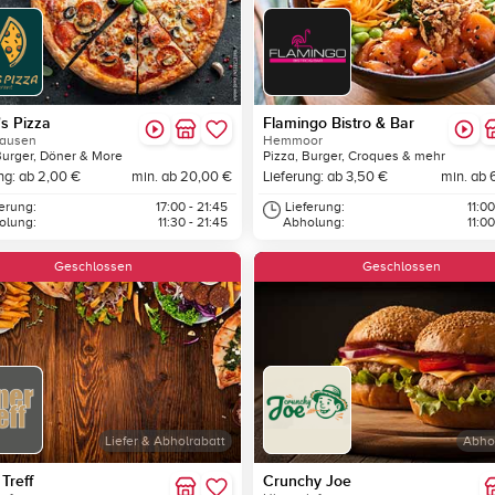
s Pizza
Flamingo Bistro & Bar
ausen
Hemmoor
Burger, Döner & More
Pizza, Burger, Croques & mehr
ng: ab 2,00 €
min. ab 20,00 €
Lieferung: ab 3,50 €
min. ab 
ferung:
17:00 - 21:45
Lieferung:
11:00
olung:
11:30 - 21:45
Abholung:
11:00
Geschlossen
Geschlossen
Liefer & Abholrabatt
Abho
Treff
Crunchy Joe