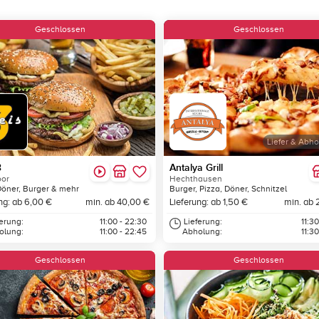
Geschlossen
Geschlossen
Liefer & Abho
3
Antalya Grill
or
Hechthausen
Döner, Burger & mehr
Burger, Pizza, Döner, Schnitzel
ng: ab 6,00 €
min. ab 40,00 €
Lieferung: ab 1,50 €
min. ab 
ferung:
11:00 - 22:30
Lieferung:
11:30
olung:
11:00 - 22:45
Abholung:
11:30
Geschlossen
Geschlossen