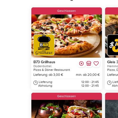
Geschlossen
B73 Grillhaus
Gleis 
Düdenbüttel
Hemmo
Pizza & Döner Restaurant
Pizza, 
Lieferung: ab 3,00 €
min. ab 20,00 €
Lieferu
Lieferung:
12:00 - 21:45
Lie
Abholung:
12:00 - 21:45
Abh
Geschlossen