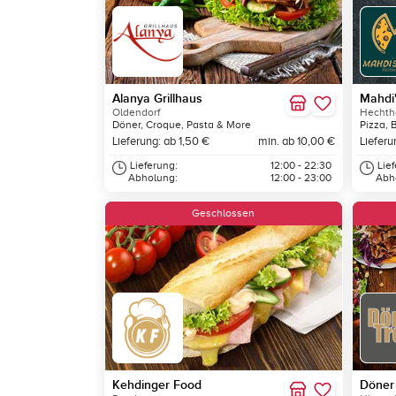
Alanya Grillhaus
Mahdi'
Oldendorf
Hechth
Döner, Croque, Pasta & More
Pizza, 
Lieferung: ab 1,50 €
min. ab 10,00 €
Lieferu
Lieferung:
12:00 - 22:30
Lie
Abholung:
12:00 - 23:00
Abh
Geschlossen
Kehdinger Food
Döner 