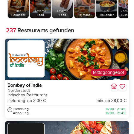
Der
Levante
Levante
Der
Zensai A
Holländer
Food
Food
Raj Mahal
Holländer
Sushi & Gr
237
Restaurants gefunden
Mittagsangebot
Bombay of India
Norderstedt
Indisches Restaurant
Lieferung: ab 3,00 €
min. ab 38,00 €
Lieferung:
16:00 - 21:45
Abholung:
16:00 - 21:45