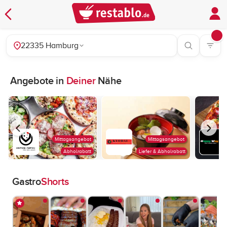
22335 Hamburg
Angebote in
Deiner
Nähe
Mittagsangebot
Mittagsangebot
Abholrabatt
Liefer & Abholrabatt
Gastro
Shorts