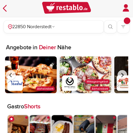
22850 Norderstedt
Angebote in
Deiner
Nähe
Mittagsangebot
Abholrabatt
Abholrabatt
Gastro
Shorts