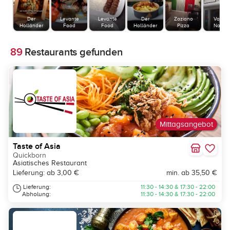
Der
Levante
Levante
Der
Zaziano
Vamos
Holländer
Food
Food
Holländer
Pizza
Napoli
89
Restaurants gefunden
Mittagsangebot
Taste of Asia
Quickborn
Asiatisches Restaurant
Lieferung: ab 3,00 €
min. ab 35,50 €
Lieferung:
11:30 - 14:30 & 17:30 - 22:00
Abholung:
11:30 - 14:30 & 17:30 - 22:00