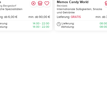
o
Memos Candy World
g Bergedorf
Reinbek
che Spezialitäten
Internationale Süßigkeiten, Snacks
und Getränke
ng: ab 6,00 €
min. ab 90,00 €
Lieferung:
GRATIS
min. ab 
ferung:
14:00 - 22:00
Lieferung:
08:00
olung:
14:00 - 22:00
Abholung:
08:00