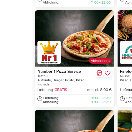
Abholung:
11:00 - 22:00
Abh
Abholrabatt
Number 1 Pizza Service
Finefo
Trittau
Nusse
Aufläufe, Burger, Pasta, Pizza,
Pizza, 
Indisch
Lieferung:
GRATIS
min. ab 8,00 €
Lieferu
Lieferung:
16:00 - 21:30
Lie
Abholung:
16:00 - 21:30
Abh