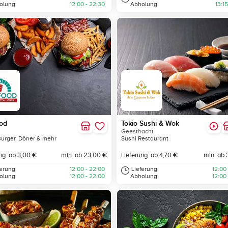
olung:
12:00 - 22:30
Abholung:
13:15
od
Tokio Sushi & Wok
Geesthacht
Burger, Döner & mehr
Sushi Restaurant
ng: ab 3,00 €
min. ab 23,00 €
Lieferung: ab 4,70 €
min. ab 
ferung:
12:00 - 22:00
Lieferung:
12:00
olung:
12:00 - 22:00
Abholung:
12:00