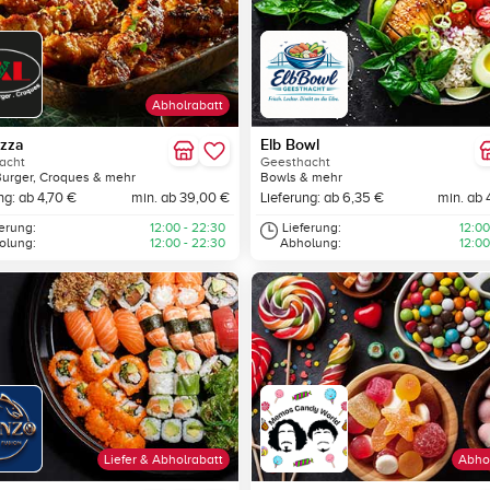
Abholrabatt
izza
Elb Bowl
acht
Geesthacht
Burger, Croques & mehr
Bowls & mehr
ng: ab 4,70 €
min. ab 39,00 €
Lieferung: ab 6,35 €
min. ab 
ferung:
12:00 - 22:30
Lieferung:
12:00
olung:
12:00 - 22:30
Abholung:
12:00
Liefer & Abholrabatt
Abho