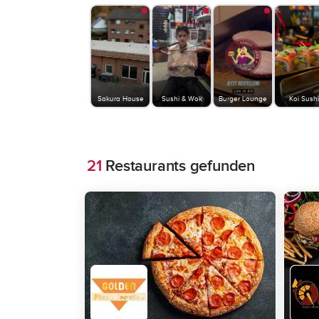
Sakura House
Sushi & Wok
Burger Lounge
Koi Sushi
21
Restaurants gefunden