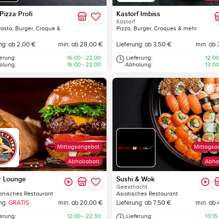
Pizza Profi
Kastorf Imbiss
Kastorf
Pasta, Burger, Croque &
Pizza, Burger, Croques & mehr
ng: ab 2,00 €
min. ab 28,00 €
Lieferung: ab 3,50 €
min. ab 
ferung:
16:00 - 22:00
Lieferung:
12:00
olung:
16:00 - 22:00
Abholung:
13:00
Mittagsangebot
Mittagsa
Abholrabatt
Abho
r Lounge
Sushi & Wok
Geesthacht
anisches Restaurant
Asiatisches Restaurant
ng:
GRATIS
min. ab 20,00 €
Lieferung: ab 7,50 €
min. ab 
ferung:
12:00 - 22:30
Lieferung:
13:15