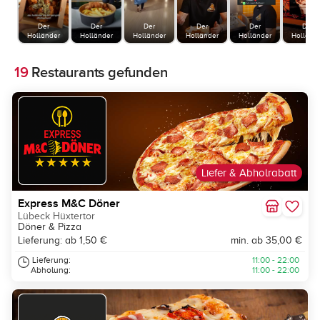
Der
Der
Der
Der
Der
Der
Holländer
Holländer
Holländer
Holländer
Holländer
Holländ
19
Restaurants gefunden
Liefer & Abholrabatt
Express M&C Döner
Lübeck Hüxtertor
Döner & Pizza
Lieferung: ab 1,50 €
min. ab 35,00 €
Lieferung:
11:00 - 22:00
Abholung:
11:00 - 22:00