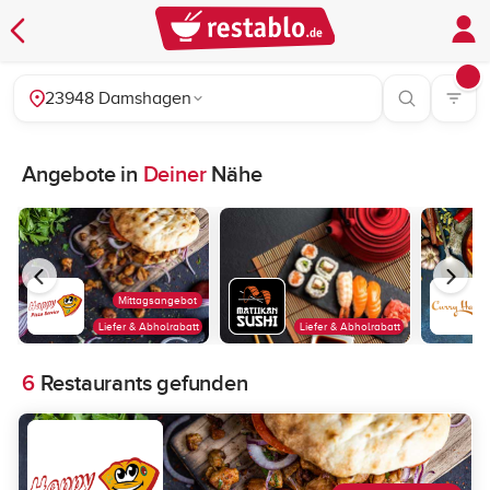
23948 Damshagen
Angebote in
Deiner
Nähe
Mittagsangebot
Liefer & Abholrabatt
Liefer & Abholrabatt
6
Restaurants gefunden