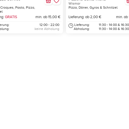
Wismar
 Croques, Pasta, Pizza,
Pizza, Döner, Gyros & Schnitzel
el
ng:
GRATIS
min. ab 15,00 €
Lieferung: ab 2,00 €
min. ab
ferung:
12:00 - 22:00
Lieferung:
11:30 - 14:00 & 16:30
olung:
keine Abholung
Abholung:
11:30 - 14:00 & 16:30