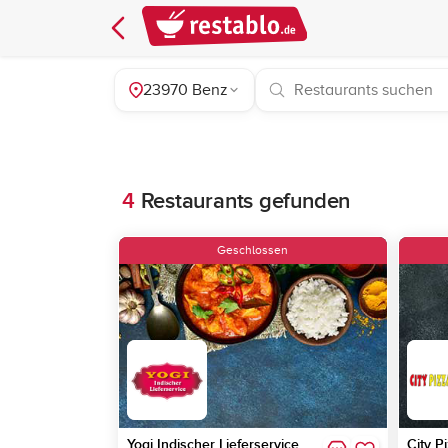
23970 Benz
4
Restaurants gefunden
Geschlossen
Yogi Indischer Lieferservice
City P