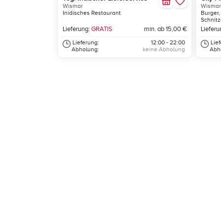
Wismar
Wismar
Inidisches Restaurant
Burger,
Schnitz
Lieferung:
GRATIS
min. ab 15,00 €
Lieferu
Lieferung:
12:00 - 22:00
Lie
Abholung:
keine Abholung
Abh