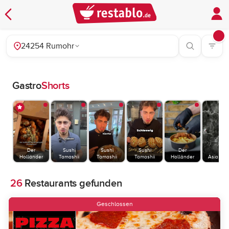
24254 Rumohr
Gastro
Shorts
Der
Sushi
Sushi
Sushi
Der
Holländer
Tamashii
Tamashii
Tamashii
Holländer
Asia Qui
26
Restaurants gefunden
Geschlossen