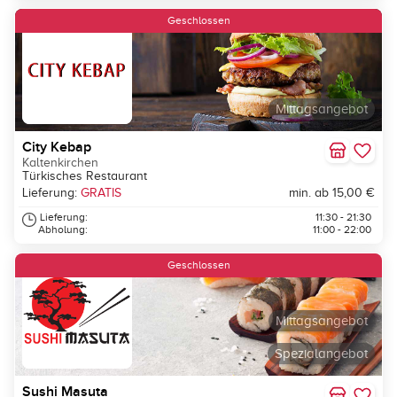
Neu
Geschlossen
Mittagsangebot
City Kebap
Kaltenkirchen
Türkisches Restaurant
Lieferung:
GRATIS
min. ab 15,00 €
Lieferung:
11:30 - 21:30
Abholung:
11:00 - 22:00
Geschlossen
Mittagsangebot
Spezialangebot
Sushi Masuta