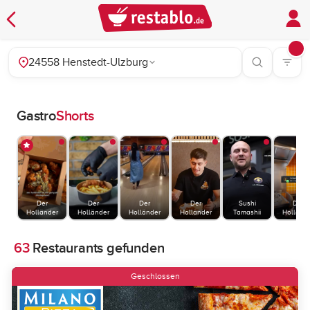
24558 Henstedt-Ulzburg
Gastro
Shorts
Der
Der
Der
Der
Sushi
Der
Holländer
Holländer
Holländer
Holländer
Tamashii
Holländ
63
Restaurants gefunden
Geschlossen