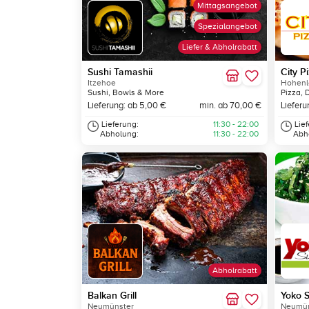
Mittagsangebot
Spezialangebot
Liefer & Abholrabatt
Sushi Tamashii
City P
Itzehoe
Hohenl
Sushi, Bowls & More
Pizza, 
Lieferung: ab 5,00 €
min. ab 70,00 €
Lieferu
Lieferung:
11:30 - 22:00
Lie
Abholung:
11:30 - 22:00
Abh
Abholrabatt
Balkan Grill
Yoko S
Neumünster
Neumün