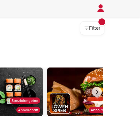
Filter
Spezialangebot
Abholrabatt
Abholrabatt