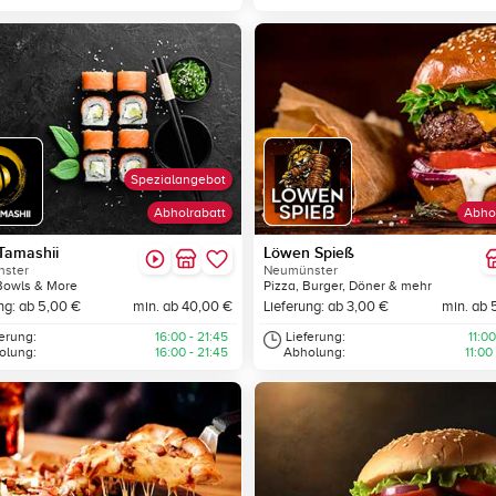
Spezialangebot
Abholrabatt
Abho
Tamashii
Löwen Spieß
ster
Neumünster
Bowls & More
Pizza, Burger, Döner & mehr
ng: ab 5,00 €
min. ab 40,00 €
Lieferung: ab 3,00 €
min. ab 
ferung:
16:00 - 21:45
Lieferung:
11:00
olung:
16:00 - 21:45
Abholung:
11:00