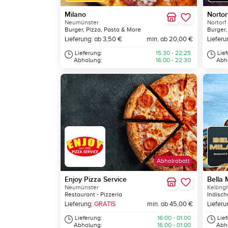
Milano
Nortorf
Neumünster
Nortorf
Burger, Pizza, Pasta & More
Burger,
Lieferung: ab 3,50 €
min. ab 20,00 €
Lieferu
Lieferung:
15:30 - 22:25
Lie
Abholung:
16:00 - 22:30
Abh
Abholrabatt
Enjoy Pizza Service
Bella 
Neumünster
Kelling
Restaurant - Pizzeria
Indisch
Lieferung:
GRATIS
min. ab 45,00 €
Lieferu
Lieferung:
16:00 - 01:00
Lie
Abholung:
16:00 - 01:00
Abh