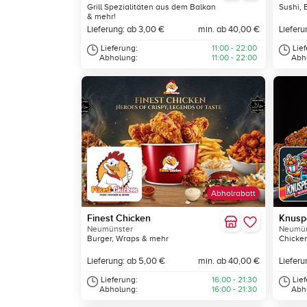
Grill Spezialitäten aus dem Balkan
Sushi, 
& mehr!
Lieferung: ab 3,00 €
min. ab 40,00 €
Lieferu
Lieferung:
11:00 - 22:00
Lie
Abholung:
11:00 - 22:00
Abh
Abholrabatt
Finest Chicken
Knusp
Neumünster
Neumün
Burger, Wraps & mehr
Chicken
Lieferung: ab 5,00 €
min. ab 40,00 €
Lieferu
Lieferung:
16:00 - 21:30
Lie
Abholung:
16:00 - 21:30
Abh