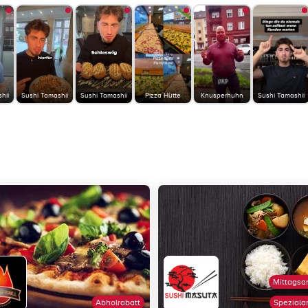
hii
Sushi Tamashii
Sushi Tamashii
Pizza Hütte
Knusperhuhn
Sushi Tamashii
Mittagsa
Abholrabatt
Speziala