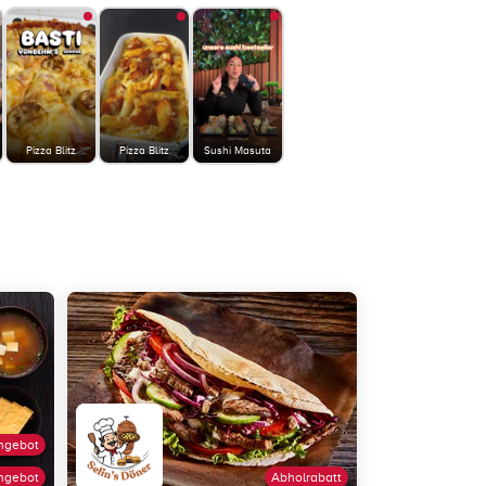
Pizza Blitz
Pizza Blitz
Sushi Masuta
ngebot
ngebot
Abholrabatt