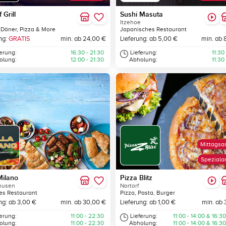
 Grill
Sushi Masuta
Itzehoe
 Döner, Pizza & More
Japanisches Restaurant
ng:
GRATIS
min. ab 24,00 €
Lieferung: ab 5,00 €
min. ab 
ferung:
16:30 - 21:30
Lieferung:
11:30
olung:
12:00 - 21:30
Abholung:
11:30
Mittagsa
Speziala
Milano
Pizza Blitz
husen
Nortorf
es Restaurant
Pizza, Pasta, Burger
ng: ab 3,00 €
min. ab 30,00 €
Lieferung: ab 1,00 €
min. ab 
ferung:
11:00 - 22:30
Lieferung:
11:00 - 14:00 & 16:30
olung:
11:00 - 22:30
Abholung:
11:00 - 14:00 & 16:30