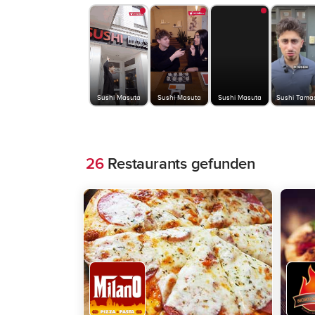
Sushi Masuta
Sushi Masuta
Sushi Masuta
Sushi Tamas
26
Restaurants gefunden