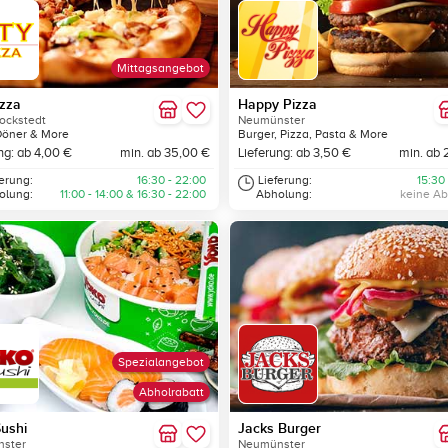
Mittagsangebot
izza
Happy Pizza
ockstedt
Neumünster
Döner & More
Burger, Pizza, Pasta & More
ng: ab 4,00 €
min. ab 35,00 €
Lieferung: ab 3,50 €
min. ab 
ferung:
16:30 - 22:00
Lieferung:
15:30
olung:
11:00 - 14:00 & 16:30 - 22:00
Abholung:
keine A
Spezialangebot
Abholrabatt
ushi
Jacks Burger
ster
Neumünster