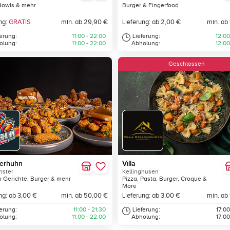
Bowls & mehr
Burger & Fingerfood
ng:
GRATIS
min. ab 29,90 €
Lieferung: ab 2,00 €
min. ab
ferung:
11:00 - 22:00
Lieferung:
12:00
olung:
11:00 - 22:00
Abholung:
12:00
Geschlossen
erhuhn
Villa
ster
Kellinghusen
 Gerichte, Burger & mehr
Pizza, Pasta, Burger, Croque &
More
ng: ab 3,00 €
min. ab 50,00 €
Lieferung: ab 3,00 €
min. ab
ferung:
11:00 - 21:30
Lieferung:
17:00
olung:
11:00 - 22:00
Abholung:
17:00