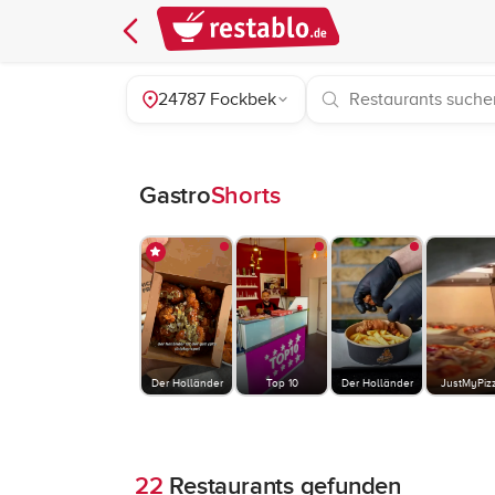
24787 Fockbek
Gastro
Shorts
Der Holländer
Top 10
Der Holländer
JustMyPiz
22
Restaurants gefunden