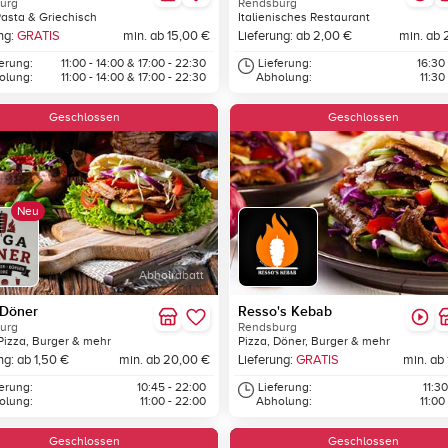
urg
Rendsburg
Pasta & Griechisch
Italienisches Restaurant
ng:
GRATIS
min. ab 15,00 €
Lieferung: ab 2,00 €
min. ab 
ferung:
11:00 - 14:00 & 17:00 - 22:30
Lieferung:
16:30
olung:
11:00 - 14:00 & 17:00 - 22:30
Abholung:
11:30
Geschlossen
Geschlossen
Neu
Abholrabatt
Döner
Resso's Kebab
urg
Rendsburg
Pizza, Burger & mehr
Pizza, Döner, Burger & mehr
ng: ab 1,50 €
min. ab 20,00 €
Lieferung:
GRATIS
min. ab
ferung:
10:45 - 22:00
Lieferung:
11:30
olung:
11:00 - 22:00
Abholung:
11:00
Geschlossen
Geschlossen