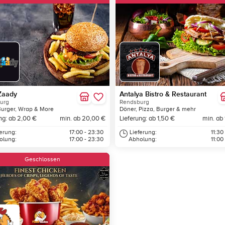
Zaady
Antalya Bistro & Restaurant
urg
Rendsburg
Burger, Wrap & More
Döner, Pizza, Burger & mehr
ng: ab 2,00 €
min. ab 20,00 €
Lieferung: ab 1,50 €
min. ab
ferung:
17:00 - 23:30
Lieferung:
11:30
olung:
17:00 - 23:30
Abholung:
11:00
Geschlossen