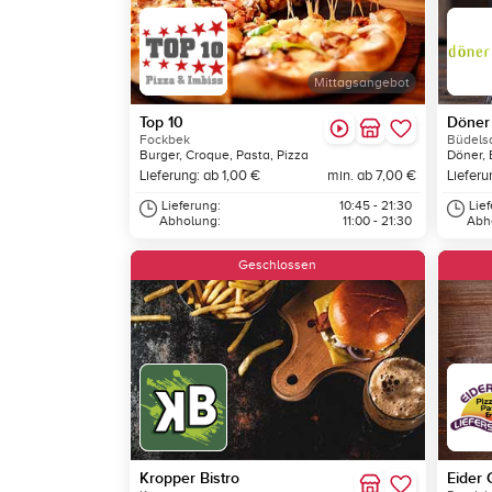
Mittagsangebot
Top 10
Döner 
Fockbek
Büdelsd
Burger, Croque, Pasta, Pizza
Döner, 
Lieferung: ab 1,00 €
min. ab 7,00 €
Lieferu
Lieferung:
10:45 - 21:30
Lie
Abholung:
11:00 - 21:30
Abh
Geschlossen
Kropper Bistro
Eider G