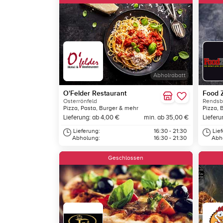
Abholrabatt
O'Felder Restaurant
Food 
Osterrönfeld
Rendsb
Pizza, Pasta, Burger & mehr
Pizza, 
Lieferung: ab 4,00 €
min. ab 35,00 €
Lieferu
Lieferung:
16:30 - 21:30
Lie
Abholung:
16:30 - 21:30
Abh
Geschlossen