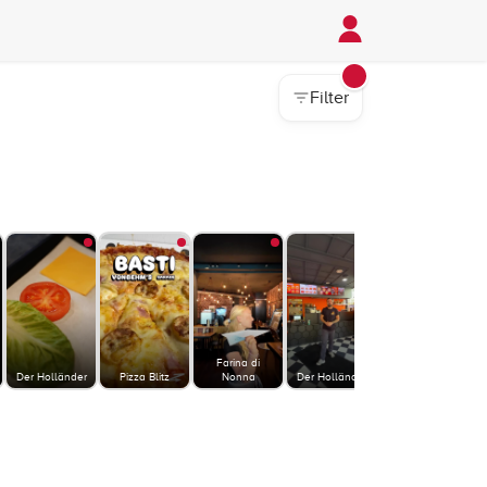
Filter
Farina di
Der Holländer
Pizza Blitz
Nonna
Der Holländer
Der Holländer