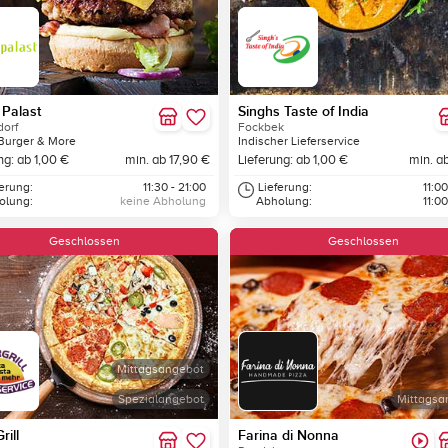
Palast
Singhs Taste of India
orf
Fockbek
Burger & More
Indischer Lieferservice
ng: ab 1,00 €
min. ab 17,90 €
Lieferung: ab 1,00 €
min. a
ferung:
11:30 - 21:00
Lieferung:
11:00
olung:
keine Abholung
Abholung:
11:00
Geschlossen
Geschlossen
Mittagsangebot
Spezialangebot
Mittagsa
rill
Farina di Nonna