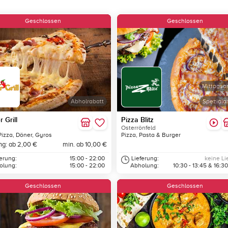
Geschlossen
Geschlossen
Mittagsa
Abholrabatt
Speziala
 Grill
Pizza Blitz
Osterrönfeld
Pizza, Döner, Gyros
Pizza, Pasta & Burger
ng: ab 2,00 €
min. ab 10,00 €
ferung:
15:00 - 22:00
Lieferung:
keine Li
olung:
15:00 - 22:00
Abholung:
10:30 - 13:45 & 16:30
Geschlossen
Geschlossen