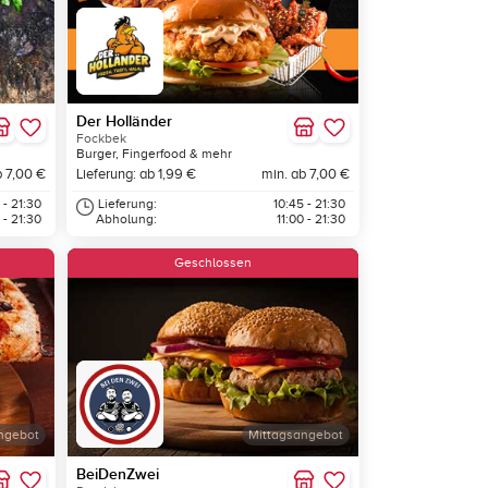
Der Holländer
Fockbek
Burger, Fingerfood & mehr
b 7,00 €
Lieferung: ab 1,99 €
min. ab 7,00 €
 - 21:30
Lieferung:
10:45 - 21:30
 - 21:30
Abholung:
11:00 - 21:30
Geschlossen
ngebot
Mittagsangebot
BeiDenZwei