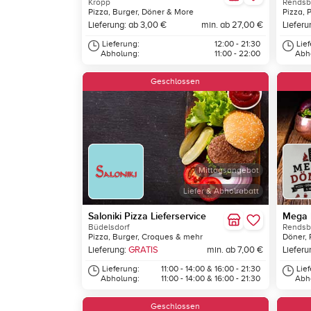
Kropp
Rendsb
Pizza, Burger, Döner & More
Pizza, 
Lieferung: ab 3,00 €
min. ab 27,00 €
Lieferu
Lieferung:
12:00 - 21:30
Lie
Abholung:
11:00 - 22:00
Abh
Geschlossen
Mittagsangebot
Liefer & Abholrabatt
Saloniki Pizza Lieferservice
Mega 
Büdelsdorf
Rendsb
Pizza, Burger, Croques & mehr
Döner, 
Lieferung:
GRATIS
min. ab 7,00 €
Lieferu
Lieferung:
11:00 - 14:00 & 16:00 - 21:30
Lie
Abholung:
11:00 - 14:00 & 16:00 - 21:30
Abh
Geschlossen