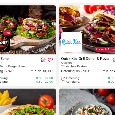
Neu
Liefer & Abho
 Zone
Quick Köz Grill Döner & Pizza
en
Quickborn
Pizza, Burger & mehr
Türkisches Restaurant
ng:
GRATIS
min. ab 30,00 €
Lieferung: ab 2,50 €
min. ab 
ferung:
11:00 - 22:00
Lieferung:
11:00
olung:
10:30 - 22:00
Abholung:
11:00