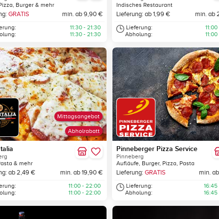
Pizza, Burger & mehr
Indisches Restaurant
ng:
GRATIS
min. ab 9,90 €
Lieferung: ab 1,99 €
min. ab 
ferung:
11:30 - 21:30
Lieferung:
11:00
olung:
11:30 - 21:30
Abholung:
11:00
Mittagsangebot
Abholrabatt
talia
Pinneberger Pizza Service
erg
Pinneberg
Pasta & mehr
Aufläufe, Burger, Pizza, Pasta
ng: ab 2,49 €
min. ab 19,90 €
Lieferung:
GRATIS
min. ab
ferung:
11:00 - 22:00
Lieferung:
16:45
olung:
11:00 - 22:00
Abholung:
16:45