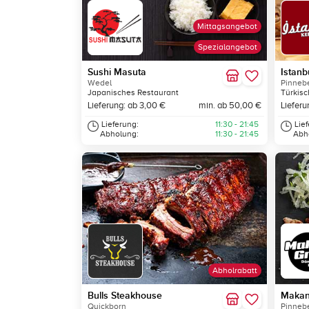
Mittagsangebot
Spezialangebot
Sushi Masuta
Istan
Wedel
Pinneb
Japanisches Restaurant
Türkisc
Lieferung: ab 3,00 €
min. ab 50,00 €
Lieferu
Lieferung:
11:30 - 21:45
Lie
Abholung:
11:30 - 21:45
Abh
Abholrabatt
Bulls Steakhouse
Makan 
Quickborn
Pinneb