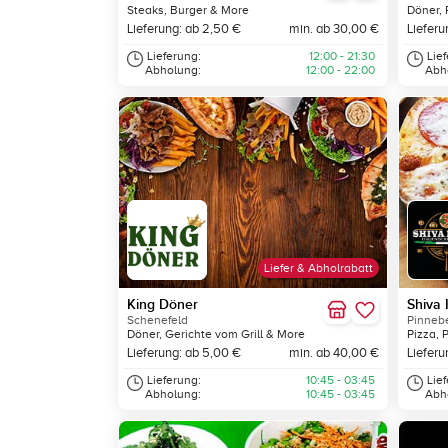
Steaks, Burger & More
Döner, 
Lieferung: ab 2,50 €
min. ab 30,00 €
Lieferu
Lieferung:
12:00 - 21:30
Lie
Abholung:
12:00 - 22:00
Abh
Liefer & Abholrabatt
King Döner
Shiva I
Schenefeld
Pinneb
Döner, Gerichte vom Grill & More
Pizza, 
Lieferung: ab 5,00 €
min. ab 40,00 €
Lieferu
Lieferung:
10:45 - 03:45
Lie
Abholung:
10:45 - 03:45
Abh