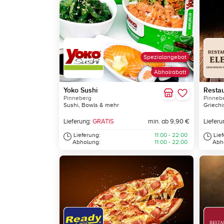
Spezialangebot
Abholrabatt
Yoko Sushi
Restau
Pinneberg
Pinneb
Sushi, Bowls & mehr
Griechi
Lieferung:
GRATIS
min. ab 9,90 €
Lieferu
Lieferung:
11:00 - 22:00
Lie
Abholung:
11:00 - 22:00
Abh