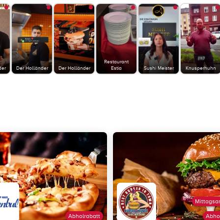
Restaurant
der
Der Holländer
Der Holländer
Estia
Sushi Meister
Knusperhuhn
Mittagsa
Abholrabatt
Abho