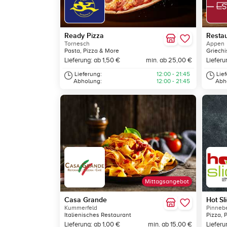
Ready Pizza
Restau
Tornesch
Appen
Pasta, Pizza & More
Griechi
Lieferung: ab 1,50 €
min. ab 25,00 €
Lieferu
Lieferung:
12:00 - 21:45
Lie
Abholung:
12:00 - 21:45
Abh
Mittagsangebot
Casa Grande
Hot Sl
Kummerfeld
Pinneb
Italienisches Restaurant
Pizza, 
Lieferung: ab 1,00 €
min. ab 15,00 €
Lieferu