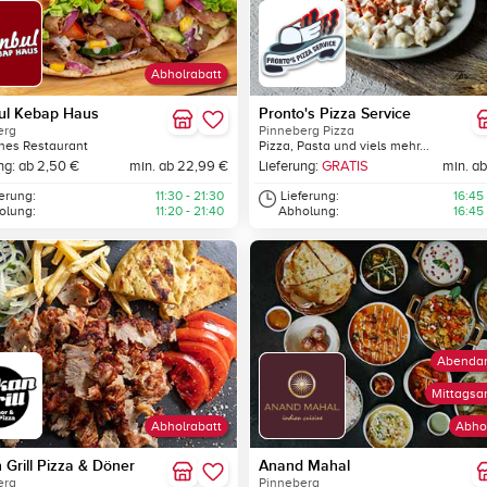
Abholrabatt
bul Kebap Haus
Pronto's Pizza Service
erg
Pinneberg Pizza
hes Restaurant
Pizza, Pasta und viels mehr...
ng: ab 2,50 €
min. ab 22,99 €
Lieferung:
GRATIS
min. ab
ferung:
11:30 - 21:30
Lieferung:
16:45
olung:
11:20 - 21:40
Abholung:
16:45
Abenda
Mittagsa
Abholrabatt
Abho
Grill Pizza & Döner
Anand Mahal
erg
Pinneberg