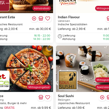
Abholrabatt
Mittagsa
rant Estia
Indian Flavour
Uetersen
sches Restaurant
Indische Spezialitäten
ng: ab 2,00 €
min. ab 30,00 €
Lieferung: ab 2,99 €
min. ab 
ferung:
16:15 - 22:00
Lieferung:
11:00
olung:
14:30 - 22:00
Abholung:
11:00
Mittagsa
Mittagsangebot
Speziala
ice
Soul Sushi
erg
Rellingen
Pasta, Burger & mehr
Japanisches Restaurant
ng:
GRATIS
min. ab 9,99 €
Lieferung: ab 1,99 €
min. ab 