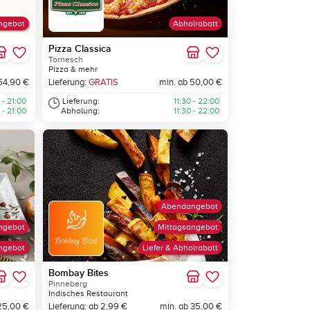
ngebot
Abholrabatt
Pizza Classica
Tornesch
Pizza & mehr
54,90 €
Lieferung:
GRATIS
min. ab 50,00 €
 - 21:00
Lieferung:
11:30 - 22:00
 - 21:00
Abholung:
11:30 - 22:00
Abendangebot
ngebot
Mittagsangebot
ngebot
Liefer & Abholrabatt
Bombay Bites
Pinneberg
Indisches Restaurant
25,00 €
Lieferung: ab 2,99 €
min. ab 35,00 €