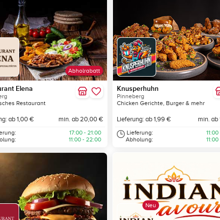
Abholrabatt
rant Elena
Knusperhuhn
erg
Pinneberg
sches Restaurant
Chicken Gerichte, Burger & mehr
ng: ab 1,00 €
min. ab 20,00 €
Lieferung: ab 1,99 €
min. ab
ferung:
17:00 - 21:00
Lieferung:
11:00
olung:
11:00 - 22:00
Abholung:
11:00
Neu