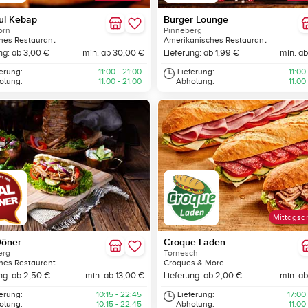
ul Kebap
Burger Lounge
orn
Pinneberg
hes Restaurant
Amerikanisches Restaurant
ng: ab 3,00 €
min. ab 30,00 €
Lieferung: ab 1,99 €
min. ab
ferung:
11:00 - 21:00
Lieferung:
11:00
olung:
11:00 - 21:00
Abholung:
11:00
Mittagsa
Döner
Croque Laden
erg
Tornesch
hes Restaurant
Croques & More
ng: ab 2,50 €
min. ab 13,00 €
Lieferung: ab 2,00 €
min. ab
ferung:
10:15 - 22:45
Lieferung:
17:00
olung:
10:15 - 22:45
Abholung:
11:00