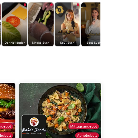
Der Holländer
Niitaka Sushi
Soul Sushi
Soul Sushi
Der Holländer
ngebot
Mittagsangebot
lrabatt
Abholrabatt