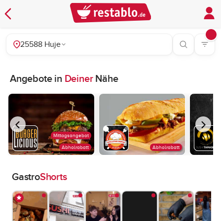
25588 Huje
Angebote in
Deiner
Nähe
Mittagsangebot
Abholrabatt
Abholrabatt
Gastro
Shorts