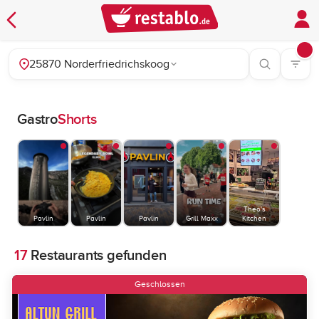
25870 Norderfriedrichskoog
Gastro
Shorts
Theo's
Pavlin
Pavlin
Pavlin
Grill Maxx
Kitchen
17
Restaurants gefunden
Geschlossen