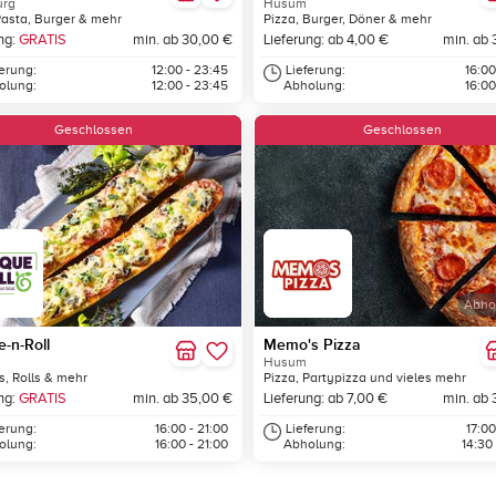
urg
Husum
Pasta, Burger & mehr
Pizza, Burger, Döner & mehr
ng:
GRATIS
min. ab 30,00 €
Lieferung: ab 4,00 €
min. ab 
ferung:
12:00 - 23:45
Lieferung:
16:00
olung:
12:00 - 23:45
Abholung:
16:00
Geschlossen
Geschlossen
Abho
-n-Roll
Memo's Pizza
Husum
, Rolls & mehr
Pizza, Partypizza und vieles mehr
ng:
GRATIS
min. ab 35,00 €
Lieferung: ab 7,00 €
min. ab 
ferung:
16:00 - 21:00
Lieferung:
17:00
olung:
16:00 - 21:00
Abholung:
14:30