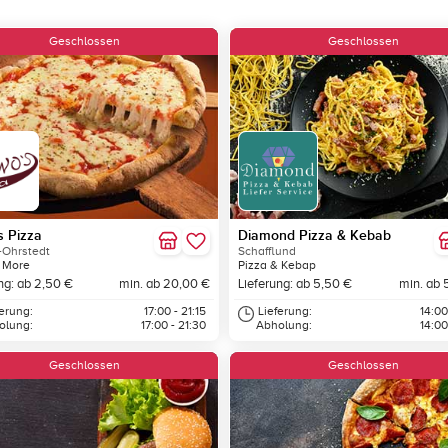
Geschlossen
Geschlossen
 Pizza
Diamond Pizza & Kebab
-Ohrstedt
Schafflund
 More
Pizza & Kebap
ng: ab 2,50 €
min. ab 20,00 €
Lieferung: ab 5,50 €
min. ab 
ferung:
17:00 - 21:15
Lieferung:
14:00
olung:
17:00 - 21:30
Abholung:
14:00
Geschlossen
Geschlossen