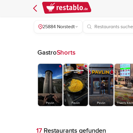
25884 Norstedt
Gastro
Shorts
Pavlin
Pavlin
Pavlin
Theo's Kitc
17
Restaurants gefunden