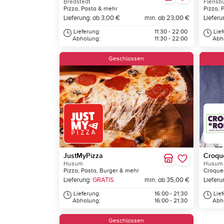
Bredstedt
Flensb
Pizza, Pasta & mehr
Pizza, 
Lieferung: ab 3,00 €
min. ab 23,00 €
Lieferu
Lieferung:
11:30 - 22:00
Lie
Abholung:
11:30 - 22:00
Abh
Geschlossen
JustMyPizza
Croque
Husum
Husum
Pizza, Pasta, Burger & mehr
Croques
Lieferung:
GRATIS
min. ab 35,00 €
Lieferu
Lieferung:
16:00 - 21:30
Lie
Abholung:
16:00 - 21:30
Abh
Geschlossen