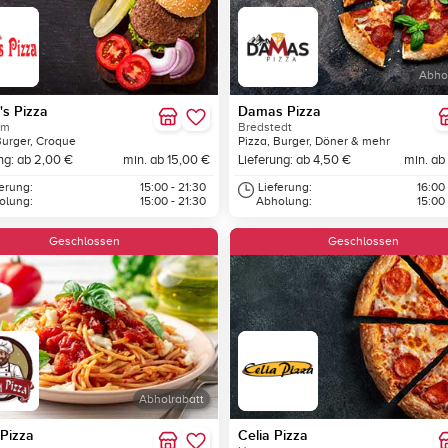
Abho
s Pizza
Damas Pizza
um
Bredstedt
Burger, Croque
Pizza, Burger, Döner & mehr
ng: ab 2,00 €
min. ab 15,00 €
Lieferung: ab 4,50 €
min. ab
ferung:
15:00 - 21:30
Lieferung:
16:00
olung:
15:00 - 21:30
Abholung:
15:00
Geschlossen
Geschlossen
Abholrabatt
Pizza
Celia Pizza