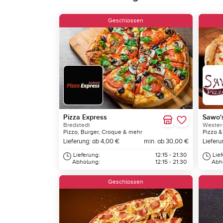
Geschlossen
Pizza Express
Sawo's
Bredstedt
Wester
Pizza, Burger, Croque & mehr
Pizza &
Lieferung: ab 4,00 €
min. ab 30,00 €
Lieferu
Lieferung:
12:15 - 21:30
Lie
Abholung:
12:15 - 21:30
Abh
Geschlossen