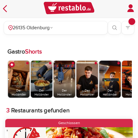
26135 Oldenburg
Gastro
Shorts
Der
Der
Der
Der
Der
Der
Holländer
Holländer
Holländer
Holländer
Holländer
Holländ
3
Restaurants gefunden
Geschlossen