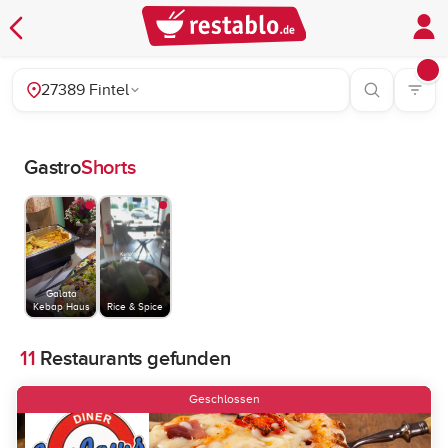
27389 Fintel
Gastro
Shorts
Galata
Kebap Haus
Rice & Spice
11
Restaurants gefunden
Geschlossen