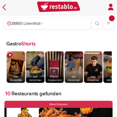
28865 Lilienthal
Gastro
Shorts
Der
Der
French
Der
Der
Der
Holländer
Holländer
Connection
Holländer
Holländer
Holländ
10
Restaurants gefunden
Geschlossen