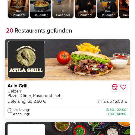
Der
Der
Der
Der
Der
Der
Holländer
Holländer
Holländer
Holländer
Holländer
Holländ
20
Restaurants gefunden
Atila Grill
Uelzen
Pizza, Döner, Pasta und mehr
Lieferung: ab 2,50 €
min. ab 15,00 €
Lieferung:
16:30 - 22:00
Abholung:
11:00 - 00:00