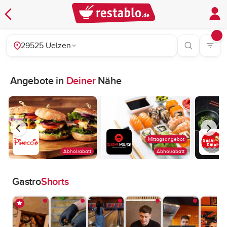
29525 Uelzen
Angebote in
Deiner
Nähe
Mittagsangebot
Abholrabatt
Abholrabatt
Gastro
Shorts