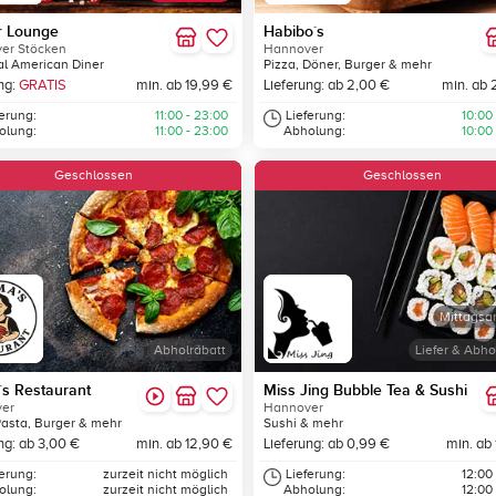
r Lounge
Habibo´s
er Stöcken
Hannover
l American Diner
Pizza, Döner, Burger & mehr
ng:
GRATIS
min. ab 19,99 €
Lieferung: ab 2,00 €
min. ab 
ferung:
11:00 - 23:00
Lieferung:
10:00
olung:
11:00 - 23:00
Abholung:
10:00
Geschlossen
Geschlossen
Mittagsa
Abholrabatt
Liefer & Abho
s Restaurant
Miss Jing Bubble Tea & Sushi
er
Hannover
Pasta, Burger & mehr
Sushi & mehr
ng: ab 3,00 €
min. ab 12,90 €
Lieferung: ab 0,99 €
min. ab
ferung:
zurzeit nicht möglich
Lieferung:
12:00
olung:
zurzeit nicht möglich
Abholung:
12:00