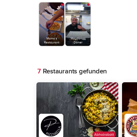
Mama´s
Maydonoz
Restaurant
Döner
7
Restaurants gefunden
Abholrabatt