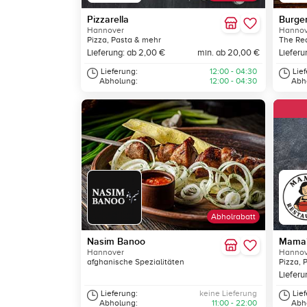
Pizzarella
Burge
Hannover
Hannov
Pizza, Pasta & mehr
The Rea
Lieferung: ab 2,00 €
min. ab 20,00 €
Lieferu
Lieferung:
12:00 - 04:30
Lie
Abholung:
12:00 - 04:30
Abh
Abholrabatt
Nasim Banoo
Mama´
Hannover
Hannov
afghanische Spezialitäten
Pizza, 
Lieferu
Lieferung:
keine Lieferung
Lie
Abholung:
11:00 - 22:00
Abh