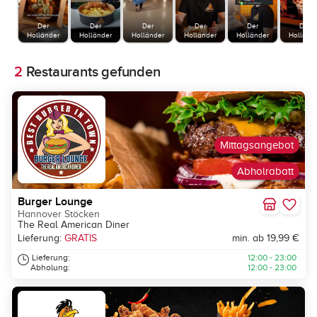
Der
Der
Der
Der
Der
Der
Holländer
Holländer
Holländer
Holländer
Holländer
Holländ
2
Restaurants gefunden
Mittagsangebot
Abholrabatt
Burger Lounge
Hannover Stöcken
The Real American Diner
Lieferung:
GRATIS
min. ab 19,99 €
Lieferung:
12:00 - 23:00
Abholung:
12:00 - 23:00