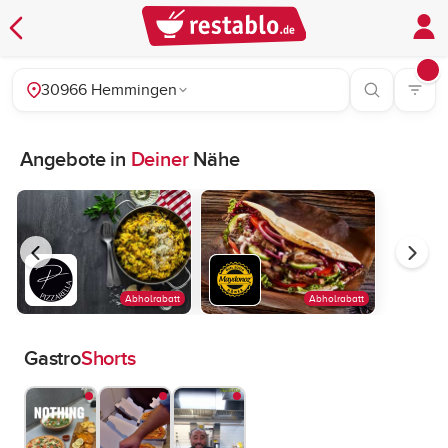
30966 Hemmingen
Angebote in
Deiner
Nähe
Abholrabatt
Abholrabatt
Gastro
Shorts