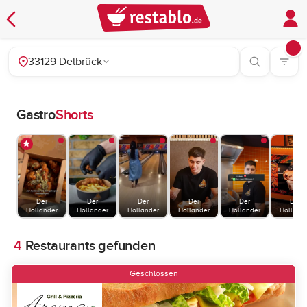
33129 Delbrück
Gastro
Shorts
Der
Der
Der
Der
Der
Der
Holländer
Holländer
Holländer
Holländer
Holländer
Holländ
4
Restaurants gefunden
Geschlossen