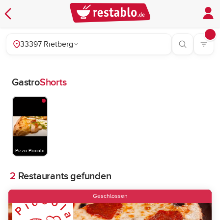
33397 Rietberg
Gastro
Shorts
Pizza Piccola
2
Restaurants gefunden
Geschlossen