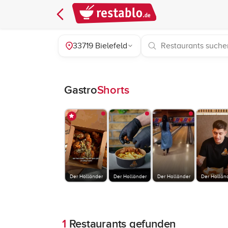
33719 Bielefeld
Gastro
Shorts
Der Holländer
Der Holländer
Der Holländer
Der Hollän
1
Restaurants gefunden