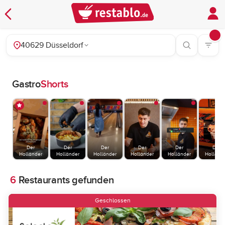
40629 Düsseldorf
Gastro
Shorts
Der
Der
Der
Der
Der
Der
Holländer
Holländer
Holländer
Holländer
Holländer
Holländ
6
Restaurants gefunden
Geschlossen