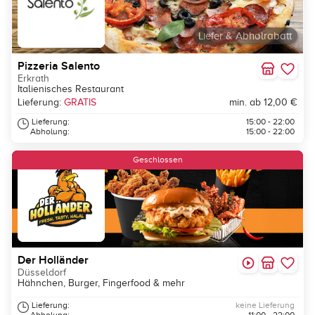
Liefer & Abholrabatt
Pizzeria Salento
Erkrath
Italienisches Restaurant
Lieferung:
GRATIS
min. ab 12,00 €
Lieferung:
15:00 - 22:00
Abholung:
15:00 - 22:00
Geschlossen
Der Holländer
Düsseldorf
Hähnchen, Burger, Fingerfood & mehr
Lieferung:
keine Lieferung