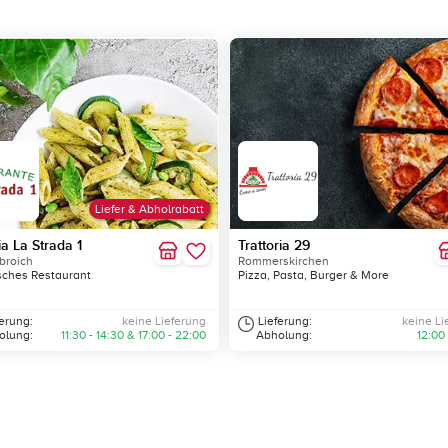
Liefer & Abholrabatt
ia La Strada 1
Trattoria 29
broich
Rommerskirchen
isches Restaurant
Pizza, Pasta, Burger & More
ferung:
keine Lieferung
Lieferung:
keine Li
olung:
11:30 - 14:30 & 17:00 - 22:00
Abholung:
12:00