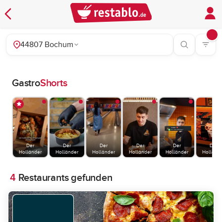
44807 Bochum
Gastro
Shorts
Der
Der
Der
Der
Der
Der
Holländer
Holländer
Holländer
Holländer
Holländer
Holländ
4
Restaurants gefunden