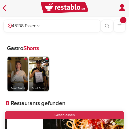
45138 Essen
Gastro
Shorts
Soul Sushi
Soul Sushi
8
Restaurants gefunden
Geschlossen