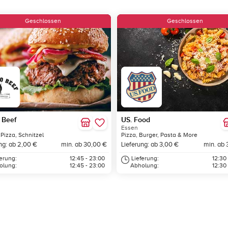
Geschlossen
Geschlossen
 Beef
US. Food
Essen
 Pizza, Schnitzel
Pizza, Burger, Pasta & More
ng: ab 2,00 €
min. ab 30,00 €
Lieferung: ab 3,00 €
min. ab 
ferung:
12:45 - 23:00
Lieferung:
12:30
olung:
12:45 - 23:00
Abholung:
12:30