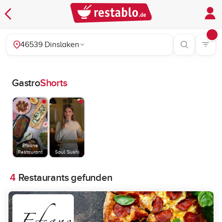
46539 Dinslaken
Gastro
Shorts
Efsane
Restaurant
Soul Sushi
4
Restaurants gefunden