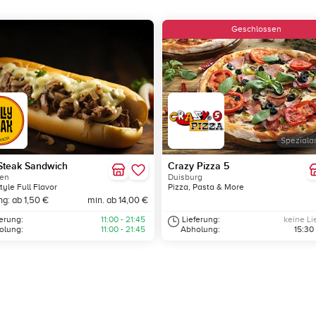
Geschlossen
Speziala
 Steak Sandwich
Crazy Pizza 5
ken
Duisburg
tyle Full Flavor
Pizza, Pasta & More
ng: ab 1,50 €
min. ab 14,00 €
ferung:
11:00 - 21:45
Lieferung:
keine Li
olung:
11:00 - 21:45
Abholung:
15:30