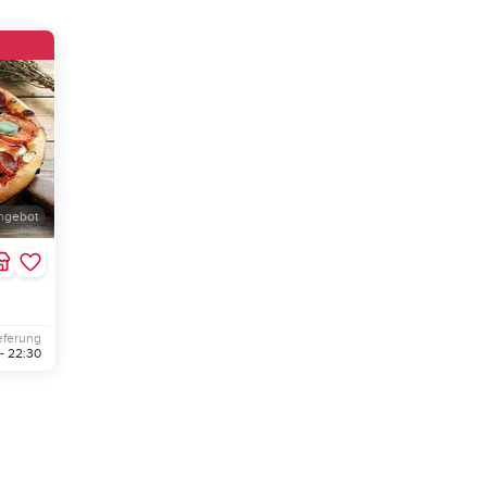
ngebot
eferung
 - 22:30