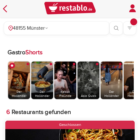
48155 Münster
Gastro
Shorts
Der
Der
Kebab
Der
Der
Holländer
Holländer
Freunde
Asia Quick
Holländer
Holländ
6
Restaurants gefunden
Geschlossen