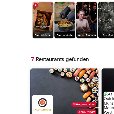
Der Holländer
Der Holländer
Kebab Freunde
Asia Quic
7
Restaurants gefunden
Mittagsangebot
Abholrabatt