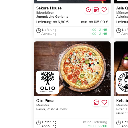
Sakura House
Asia Q
Ibbenbüren
Münste
Japanische Gerichte
Asiatis
Lieferung: ab 6,80 €
min. ab 105,00 €
Lieferu
Lieferung:
11:00 - 21:45
Lie
Abholung:
11:00 - 21:45
Abh
Olio Pinsa
Kebab
Münster
Münste
Pinsa, Pasta & mehr
Pizza, 
Gerich
Lieferung:
keine Lieferung
Lie
Abholung:
11:00 - 22:00
Abh