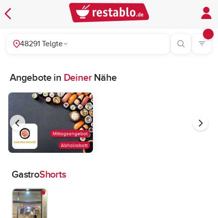
48291 Telgte
Angebote in
Deiner
Nähe
Mittagsangebot
Abholrabatt
Gastro
Shorts