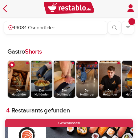
49084 Osnabrück
Gastro
Shorts
Der
Der
Der
Der
Der
Der
Holländer
Holländer
Holländer
Holländer
Holländer
Holländ
4
Restaurants gefunden
Geschlossen