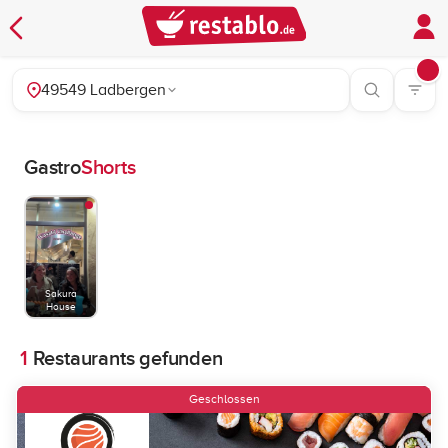
49549 Ladbergen
Gastro
Shorts
Sakura
House
1
Restaurants gefunden
Geschlossen