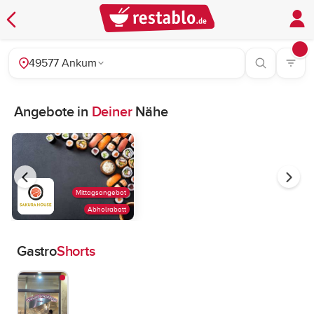
49577 Ankum
Angebote in
Deiner
Nähe
Mittagsangebot
Abholrabatt
Gastro
Shorts