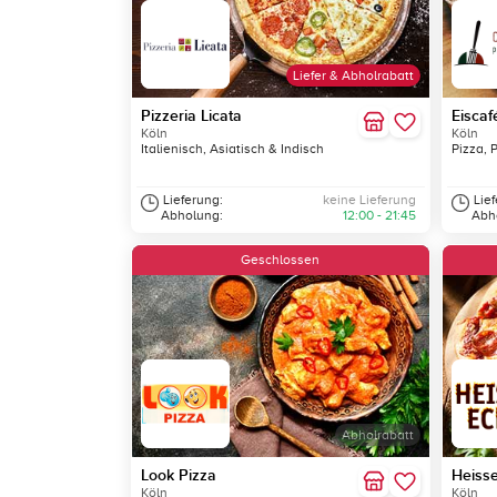
Liefer & Abholrabatt
Pizzeria Licata
Eiscaf
Köln
Köln
Italienisch, Asiatisch & Indisch
Pizza, 
Lieferung:
keine Lieferung
Lie
Abholung:
12:00 - 21:45
Abh
Geschlossen
Abholrabatt
Look Pizza
Heiss
Köln
Köln