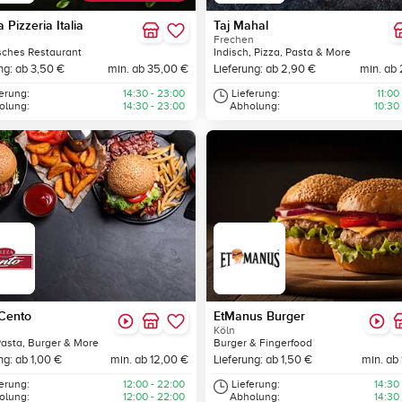
 Pizzeria Italia
Taj Mahal
Frechen
isches Restaurant
Indisch, Pizza, Pasta & More
ng: ab 3,50 €
min. ab 35,00 €
Lieferung: ab 2,90 €
min. ab 
ferung:
14:30 - 23:00
Lieferung:
11:00
olung:
14:30 - 23:00
Abholung:
10:30
Cento
EtManus Burger
Köln
Pasta, Burger & More
Burger & Fingerfood
ng: ab 1,00 €
min. ab 12,00 €
Lieferung: ab 1,50 €
min. ab
ferung:
12:00 - 22:00
Lieferung:
14:30
olung:
12:00 - 22:00
Abholung:
14:30