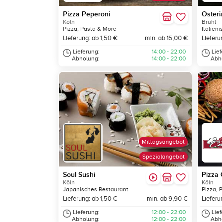
Pizza Peperoni
Osteria
Köln
Brühl
Pizza, Pasta & More
Italien
Lieferung: ab 1,50 €
min. ab 15,00 €
Lieferu
Lieferung:
14:00 - 22:00
Lie
Abholung:
14:00 - 22:00
Abh
Mittagsangebot
Spezialangebot
Soul Sushi
Pizza 
Köln
Köln
Japanisches Restaurant
Pizza, 
Lieferung: ab 1,50 €
min. ab 9,90 €
Lieferu
Lieferung:
12:00 - 22:00
Lie
Abholung:
12:00 - 22:00
Abh