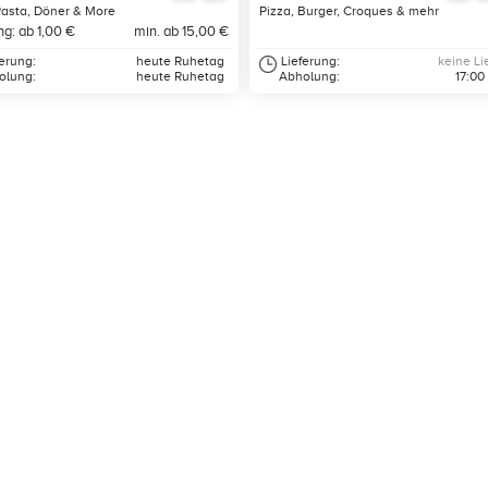
Pasta, Döner & More
Pizza, Burger, Croques & mehr
ng: ab 1,00 €
min. ab 15,00 €
ferung:
heute Ruhetag
Lieferung:
keine Li
olung:
heute Ruhetag
Abholung:
17:00