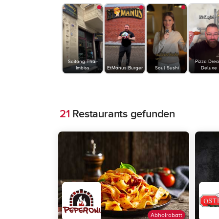
Saitong Thai-
Pizza Dre
Imbiss
EtManus Burger
Soul Sushi
Deluxe
21
Restaurants gefunden
Abholrabatt