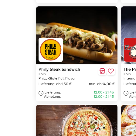
Philly Steak Sandwich
The P
Köln
Köln
Philly-Style Full Flavor
Interna
Lieferung: ab 1,50 €
min. ab 14,00 €
Lieferu
Lieferung:
12:00 - 21:45
Lie
Abholung:
12:00 - 21:45
Abh