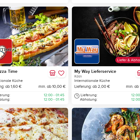
Liefer & Abho
izza Time
My Way Lieferservice
Köln
tionale Küche
Internationale Küche
ng: ab 1,60 €
min. ab 10,00 €
Lieferung: ab 2,00 €
min. ab
ferung:
12:00 - 01:45
Lieferung:
12:00
olung:
12:00 - 01:45
Abholung:
12:00