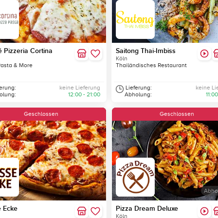
é Pizzeria Cortina
Saitong Thai-Imbiss
Köln
Pasta & More
Thailändisches Restaurant
ferung:
keine Lieferung
Lieferung:
keine Li
olung:
12:00 - 21:00
Abholung:
11:00
Geschlossen
Geschlossen
Abho
e Ecke
Pizza Dream Deluxe
Köln