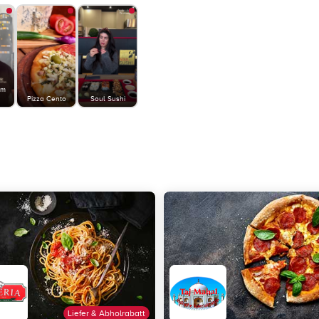
am
Pizza Cento
Soul Sushi
Liefer & Abholrabatt