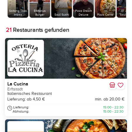
Saitong Thai-
EtManus
Pizza Dream
Imbiss
Burger
Soul Sushi
Deluxe
Pizza Cento
Soul Sus
21
Restaurants gefunden
La Cucina
Erftstadt
Italienisches Restaurant
Lieferung: ab 4,50 €
min. ab 20,00 €
Lieferung:
15:00 - 22:30
Abholung:
15:00 - 22:30