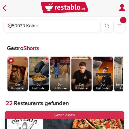
50933 Köln
Gastro
Shorts
Der
Der
Der
Der
Der
Saitong Th
Holländer
Holländer
Holländer
Holländer
Holländer
Imbiss
22
Restaurants gefunden
Geschlossen