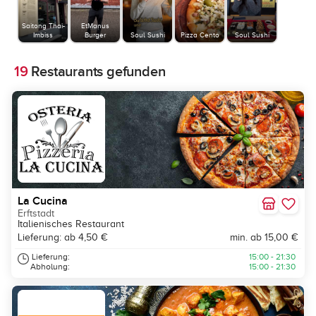
Saitong Thai-
EtManus
Imbiss
Burger
Soul Sushi
Pizza Cento
Soul Sushi
19
Restaurants gefunden
La Cucina
Erftstadt
Italienisches Restaurant
Lieferung: ab 4,50 €
min. ab 15,00 €
Lieferung:
15:00 - 21:30
Abholung:
15:00 - 21:30